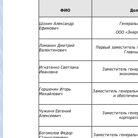
ФИО
Дол
Шохин Александр
Генераль
Ефимович
ООО «Энер
Ломакин Дмитрий
Первый заместитель 
Валентинович
Главн
Игнатенко Светлана
Заместитель гене
Ивановна
экономик
Горшенин Игорь
Заместитель генеральн
Михайлович
и обеспечен
Чужиня Евгений
Заместитель гене
Алексеевич
корпорат
Богомолов Федор
Заместитель генераль
Станиславович